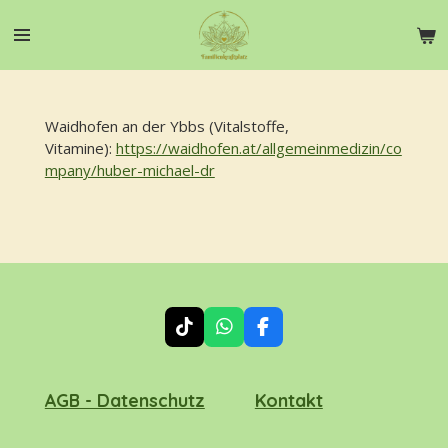
Zum
Hauptinhalt
springen
Waidhofen an der Ybbs (Vitalstoffe,
Vitamine):
https://waidhofen.at/allgemeinmedizin/co
mpany/huber-michael-dr
T
W
F
i
h
a
k
a
c
T
t
e
AGB - Datenschutz
Kontakt
o
s
b
k
A
o
p
o