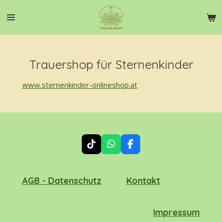
Zum
Hauptinhalt
springen
Trauershop für Sternenkinder
www.sternenkinder-onlineshop.at
T
W
F
i
h
a
k
a
c
T
t
e
AGB - Datenschutz
Kontakt
o
s
b
k
A
o
p
o
p
k
Impressum