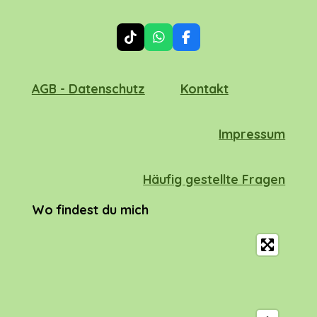
T
W
F
i
h
a
k
a
c
T
t
e
AGB - Datenschutz
Kontakt
o
s
b
k
A
o
p
o
p
k
Impressum
Häufig gestellte Fragen
Wo findest du mich