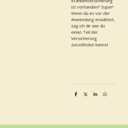
Krankenversicherung
ist vorhanden? Super!
Wenn du es vor der
Anwendung erwähnst,
sag ich dir wie du
einen Teil der
Versicherung
zurückholen kannst
T
T
T
T
e
e
e
e
i
i
i
i
l
l
l
l
e
e
e
e
n
n
n
n