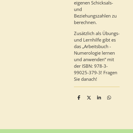
eigenen Schicksals-
und
Beziehungszahlen zu
berechnen.
Zusätzlich als Übungs-
und Lernhilfe gibt es
das „Arbeitsbuch -
Numerologie lernen
und anwenden“ mit
der ISBN: 978-3-
99025-379-3! Fragen
Sie danach!
T
T
T
T
e
e
e
e
i
i
i
i
l
l
l
l
e
e
e
e
n
n
n
n