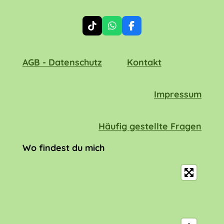
T
W
F
i
h
a
k
a
c
T
t
e
AGB - Datenschutz
Kontakt
o
s
b
k
A
o
p
o
p
k
Impressum
Häufig gestellte Fragen
Wo findest du mich