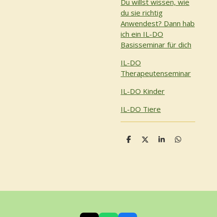
Du willst wissen, wie
du sie richtig
Anwendest? Dann hab
ich ein IL-DO
Basisseminar für dich
IL-DO
Therapeutenseminar
IL-DO Kinder
IL-DO Tiere
T
T
T
T
e
e
e
e
i
i
i
i
l
l
l
l
e
e
e
e
n
n
n
n