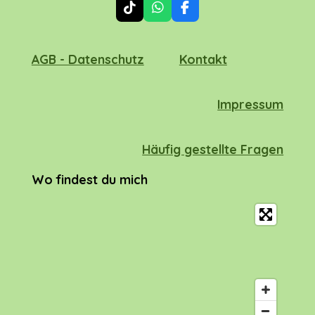
T
W
F
i
h
a
k
a
c
T
t
e
AGB - Datenschutz
Kontakt
o
s
b
k
A
o
p
o
p
k
Impressum
Häufig gestellte Fragen
Wo findest du mich