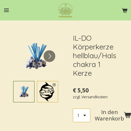
Zum
Hauptinhalt
springen
IL-DO
Körperkerze
hellblau/Hals
chakra 1
Kerze
€ 5,50
zzgl. Versandkosten
In den
Warenkorb