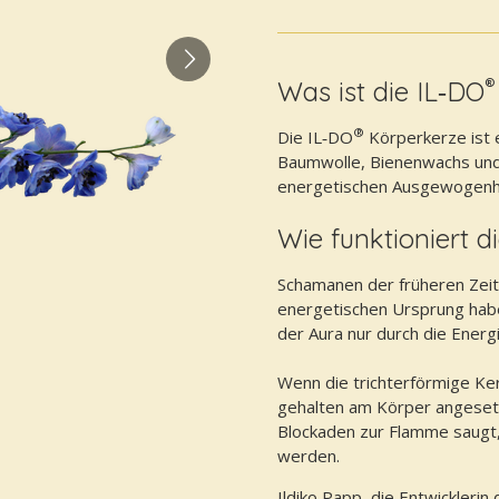
®
Was ist die IL‑DO
®
Die IL‑DO
Körperkerze ist e
Baumwolle, Bienenwachs und 
energetischen Ausgewogenhe
Wie funktioniert d
Schamanen der früheren Zeit
energetischen Ursprung habe
der Aura nur durch die Energ
Wenn die trichterförmige Ke
gehalten am Körper angesetz
Blockaden zur Flamme saugt,
werden.
Ildiko Papp, die Entwicklerin