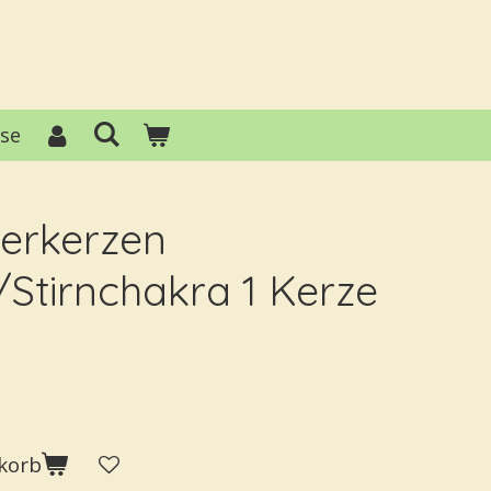
ise
erkerzen
/Stirnchakra 1 Kerze
korb